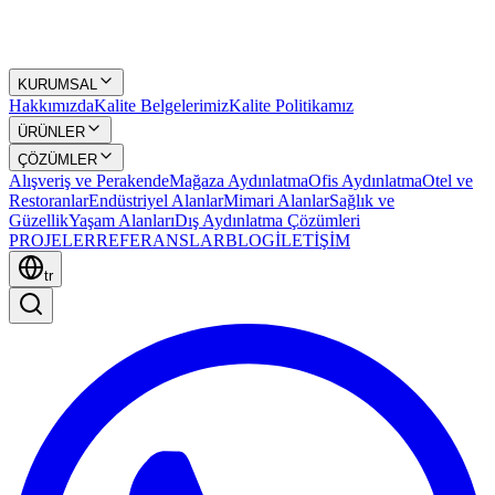
KURUMSAL
Hakkımızda
Kalite Belgelerimiz
Kalite Politikamız
ÜRÜNLER
ÇÖZÜMLER
Alışveriş ve Perakende
Mağaza Aydınlatma
Ofis Aydınlatma
Otel ve
Restoranlar
Endüstriyel Alanlar
Mimari Alanlar
Sağlık ve
Güzellik
Yaşam Alanları
Dış Aydınlatma Çözümleri
PROJELER
REFERANSLAR
BLOG
İLETİŞİM
tr