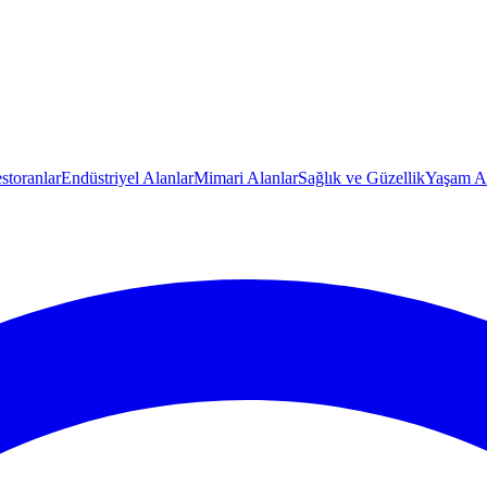
storanlar
Endüstriyel Alanlar
Mimari Alanlar
Sağlık ve Güzellik
Yaşam Al