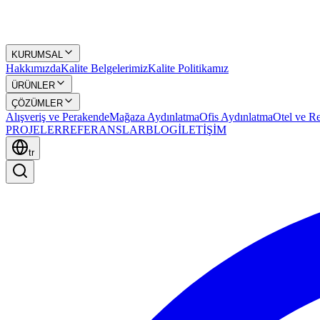
KURUMSAL
Hakkımızda
Kalite Belgelerimiz
Kalite Politikamız
ÜRÜNLER
ÇÖZÜMLER
Alışveriş ve Perakende
Mağaza Aydınlatma
Ofis Aydınlatma
Otel ve Re
PROJELER
REFERANSLAR
BLOG
İLETİŞİM
tr