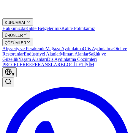
KURUMSAL
Hakkımızda
Kalite Belgelerimiz
Kalite Politikamız
ÜRÜNLER
ÇÖZÜMLER
Alışveriş ve Perakende
Mağaza Aydınlatma
Ofis Aydınlatma
Otel ve
Restoranlar
Endüstriyel Alanlar
Mimari Alanlar
Sağlık ve
Güzellik
Yaşam Alanları
Dış Aydınlatma Çözümleri
PROJELER
REFERANSLAR
BLOG
İLETİŞİM
tr