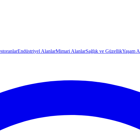
storanlar
Endüstriyel Alanlar
Mimari Alanlar
Sağlık ve Güzellik
Yaşam Al