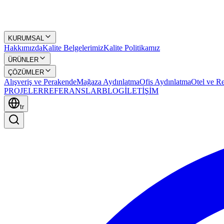
KURUMSAL
Hakkımızda
Kalite Belgelerimiz
Kalite Politikamız
ÜRÜNLER
ÇÖZÜMLER
Alışveriş ve Perakende
Mağaza Aydınlatma
Ofis Aydınlatma
Otel ve Re
PROJELER
REFERANSLAR
BLOG
İLETİŞİM
tr