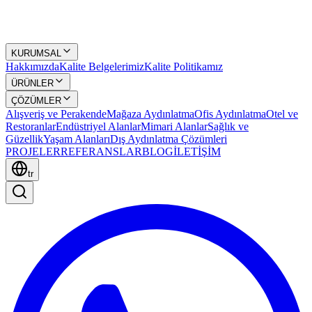
KURUMSAL
Hakkımızda
Kalite Belgelerimiz
Kalite Politikamız
ÜRÜNLER
ÇÖZÜMLER
Alışveriş ve Perakende
Mağaza Aydınlatma
Ofis Aydınlatma
Otel ve
Restoranlar
Endüstriyel Alanlar
Mimari Alanlar
Sağlık ve
Güzellik
Yaşam Alanları
Dış Aydınlatma Çözümleri
PROJELER
REFERANSLAR
BLOG
İLETİŞİM
tr