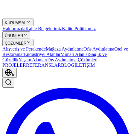
KURUMSAL
Hakkımızda
Kalite Belgelerimiz
Kalite Politikamız
ÜRÜNLER
ÇÖZÜMLER
Alışveriş ve Perakende
Mağaza Aydınlatma
Ofis Aydınlatma
Otel ve
Restoranlar
Endüstriyel Alanlar
Mimari Alanlar
Sağlık ve
Güzellik
Yaşam Alanları
Dış Aydınlatma Çözümleri
PROJELER
REFERANSLAR
BLOG
İLETİŞİM
tr