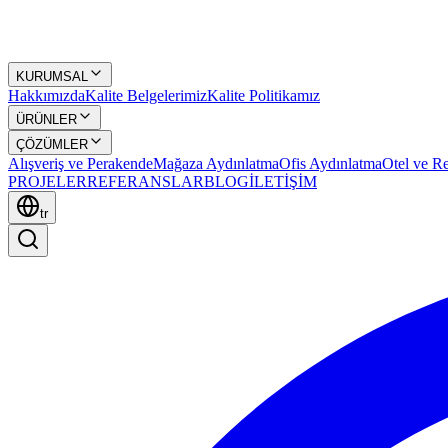
KURUMSAL
Hakkımızda
Kalite Belgelerimiz
Kalite Politikamız
ÜRÜNLER
ÇÖZÜMLER
Alışveriş ve Perakende
Mağaza Aydınlatma
Ofis Aydınlatma
Otel ve Re
PROJELER
REFERANSLAR
BLOG
İLETİŞİM
tr