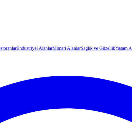
storanlar
Endüstriyel Alanlar
Mimari Alanlar
Sağlık ve Güzellik
Yaşam Al