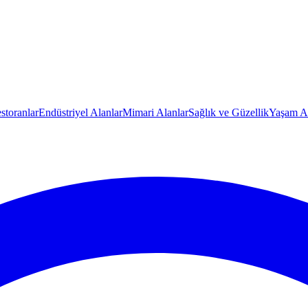
storanlar
Endüstriyel Alanlar
Mimari Alanlar
Sağlık ve Güzellik
Yaşam Al