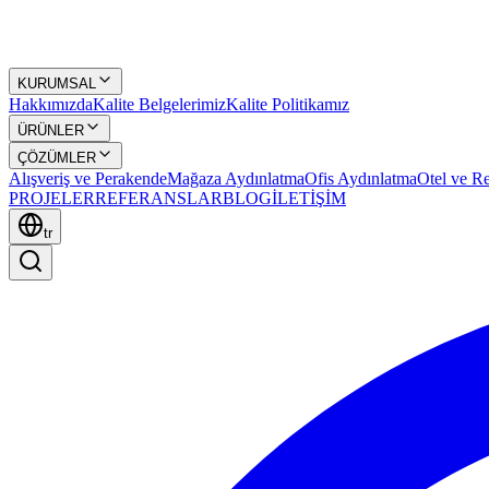
KURUMSAL
Hakkımızda
Kalite Belgelerimiz
Kalite Politikamız
ÜRÜNLER
ÇÖZÜMLER
Alışveriş ve Perakende
Mağaza Aydınlatma
Ofis Aydınlatma
Otel ve Re
PROJELER
REFERANSLAR
BLOG
İLETİŞİM
tr