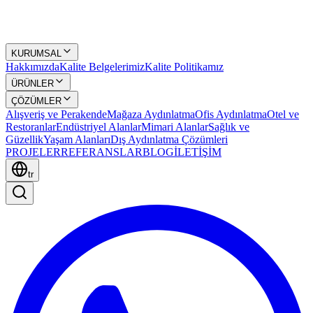
KURUMSAL
Hakkımızda
Kalite Belgelerimiz
Kalite Politikamız
ÜRÜNLER
ÇÖZÜMLER
Alışveriş ve Perakende
Mağaza Aydınlatma
Ofis Aydınlatma
Otel ve
Restoranlar
Endüstriyel Alanlar
Mimari Alanlar
Sağlık ve
Güzellik
Yaşam Alanları
Dış Aydınlatma Çözümleri
PROJELER
REFERANSLAR
BLOG
İLETİŞİM
tr