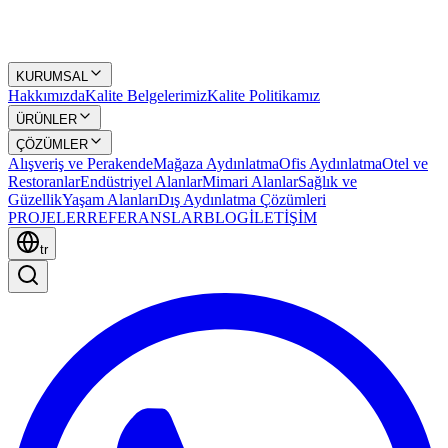
KURUMSAL
Hakkımızda
Kalite Belgelerimiz
Kalite Politikamız
ÜRÜNLER
ÇÖZÜMLER
Alışveriş ve Perakende
Mağaza Aydınlatma
Ofis Aydınlatma
Otel ve
Restoranlar
Endüstriyel Alanlar
Mimari Alanlar
Sağlık ve
Güzellik
Yaşam Alanları
Dış Aydınlatma Çözümleri
PROJELER
REFERANSLAR
BLOG
İLETİŞİM
tr