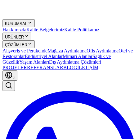
KURUMSAL
Hakkımızda
Kalite Belgelerimiz
Kalite Politikamız
ÜRÜNLER
ÇÖZÜMLER
Alışveriş ve Perakende
Mağaza Aydınlatma
Ofis Aydınlatma
Otel ve
Restoranlar
Endüstriyel Alanlar
Mimari Alanlar
Sağlık ve
Güzellik
Yaşam Alanları
Dış Aydınlatma Çözümleri
PROJELER
REFERANSLAR
BLOG
İLETİŞİM
tr