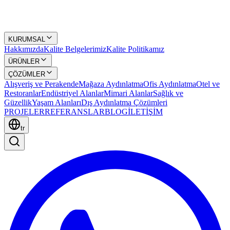
KURUMSAL
Hakkımızda
Kalite Belgelerimiz
Kalite Politikamız
ÜRÜNLER
ÇÖZÜMLER
Alışveriş ve Perakende
Mağaza Aydınlatma
Ofis Aydınlatma
Otel ve
Restoranlar
Endüstriyel Alanlar
Mimari Alanlar
Sağlık ve
Güzellik
Yaşam Alanları
Dış Aydınlatma Çözümleri
PROJELER
REFERANSLAR
BLOG
İLETİŞİM
tr