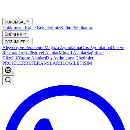
KURUMSAL
Hakkımızda
Kalite Belgelerimiz
Kalite Politikamız
ÜRÜNLER
ÇÖZÜMLER
Alışveriş ve Perakende
Mağaza Aydınlatma
Ofis Aydınlatma
Otel ve
Restoranlar
Endüstriyel Alanlar
Mimari Alanlar
Sağlık ve
Güzellik
Yaşam Alanları
Dış Aydınlatma Çözümleri
PROJELER
REFERANSLAR
BLOG
İLETİŞİM
tr