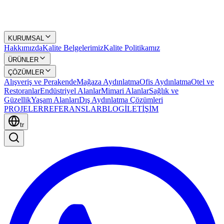
KURUMSAL
Hakkımızda
Kalite Belgelerimiz
Kalite Politikamız
ÜRÜNLER
ÇÖZÜMLER
Alışveriş ve Perakende
Mağaza Aydınlatma
Ofis Aydınlatma
Otel ve
Restoranlar
Endüstriyel Alanlar
Mimari Alanlar
Sağlık ve
Güzellik
Yaşam Alanları
Dış Aydınlatma Çözümleri
PROJELER
REFERANSLAR
BLOG
İLETİŞİM
tr