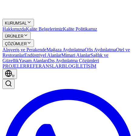
KURUMSAL
Hakkımızda
Kalite Belgelerimiz
Kalite Politikamız
ÜRÜNLER
ÇÖZÜMLER
Alışveriş ve Perakende
Mağaza Aydınlatma
Ofis Aydınlatma
Otel ve
Restoranlar
Endüstriyel Alanlar
Mimari Alanlar
Sağlık ve
Güzellik
Yaşam Alanları
Dış Aydınlatma Çözümleri
PROJELER
REFERANSLAR
BLOG
İLETİŞİM
tr