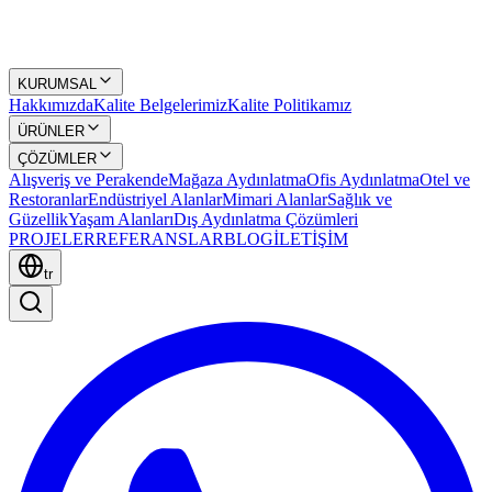
KURUMSAL
Hakkımızda
Kalite Belgelerimiz
Kalite Politikamız
ÜRÜNLER
ÇÖZÜMLER
Alışveriş ve Perakende
Mağaza Aydınlatma
Ofis Aydınlatma
Otel ve
Restoranlar
Endüstriyel Alanlar
Mimari Alanlar
Sağlık ve
Güzellik
Yaşam Alanları
Dış Aydınlatma Çözümleri
PROJELER
REFERANSLAR
BLOG
İLETİŞİM
tr