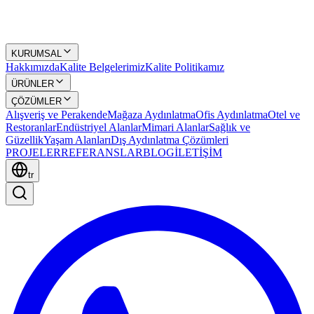
KURUMSAL
Hakkımızda
Kalite Belgelerimiz
Kalite Politikamız
ÜRÜNLER
ÇÖZÜMLER
Alışveriş ve Perakende
Mağaza Aydınlatma
Ofis Aydınlatma
Otel ve
Restoranlar
Endüstriyel Alanlar
Mimari Alanlar
Sağlık ve
Güzellik
Yaşam Alanları
Dış Aydınlatma Çözümleri
PROJELER
REFERANSLAR
BLOG
İLETİŞİM
tr