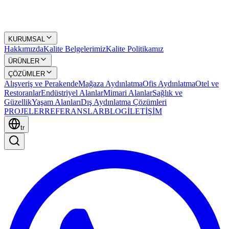
KURUMSAL
Hakkımızda
Kalite Belgelerimiz
Kalite Politikamız
ÜRÜNLER
ÇÖZÜMLER
Alışveriş ve Perakende
Mağaza Aydınlatma
Ofis Aydınlatma
Otel ve
Restoranlar
Endüstriyel Alanlar
Mimari Alanlar
Sağlık ve
Güzellik
Yaşam Alanları
Dış Aydınlatma Çözümleri
PROJELER
REFERANSLAR
BLOG
İLETİŞİM
tr