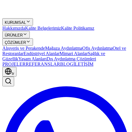
KURUMSAL
Hakkımızda
Kalite Belgelerimiz
Kalite Politikamız
ÜRÜNLER
ÇÖZÜMLER
Alışveriş ve Perakende
Mağaza Aydınlatma
Ofis Aydınlatma
Otel ve
Restoranlar
Endüstriyel Alanlar
Mimari Alanlar
Sağlık ve
Güzellik
Yaşam Alanları
Dış Aydınlatma Çözümleri
PROJELER
REFERANSLAR
BLOG
İLETİŞİM
tr