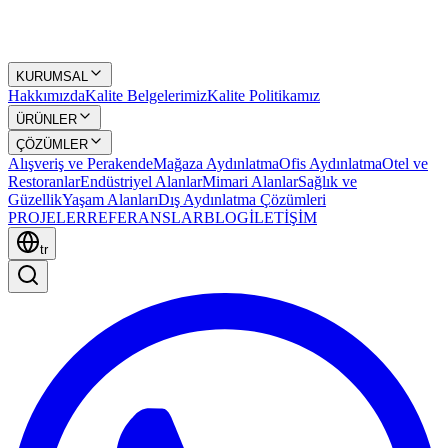
KURUMSAL
Hakkımızda
Kalite Belgelerimiz
Kalite Politikamız
ÜRÜNLER
ÇÖZÜMLER
Alışveriş ve Perakende
Mağaza Aydınlatma
Ofis Aydınlatma
Otel ve
Restoranlar
Endüstriyel Alanlar
Mimari Alanlar
Sağlık ve
Güzellik
Yaşam Alanları
Dış Aydınlatma Çözümleri
PROJELER
REFERANSLAR
BLOG
İLETİŞİM
tr