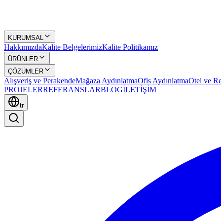
KURUMSAL
Hakkımızda
Kalite Belgelerimiz
Kalite Politikamız
ÜRÜNLER
ÇÖZÜMLER
Alışveriş ve Perakende
Mağaza Aydınlatma
Ofis Aydınlatma
Otel ve Re
PROJELER
REFERANSLAR
BLOG
İLETİŞİM
tr