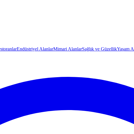
storanlar
Endüstriyel Alanlar
Mimari Alanlar
Sağlık ve Güzellik
Yaşam Al