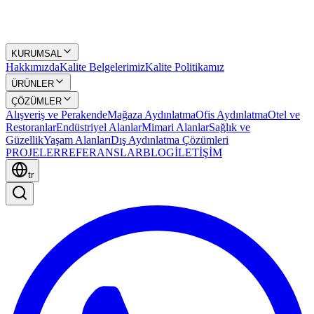
KURUMSAL
Hakkımızda
Kalite Belgelerimiz
Kalite Politikamız
ÜRÜNLER
ÇÖZÜMLER
Alışveriş ve Perakende
Mağaza Aydınlatma
Ofis Aydınlatma
Otel ve
Restoranlar
Endüstriyel Alanlar
Mimari Alanlar
Sağlık ve
Güzellik
Yaşam Alanları
Dış Aydınlatma Çözümleri
PROJELER
REFERANSLAR
BLOG
İLETİŞİM
tr