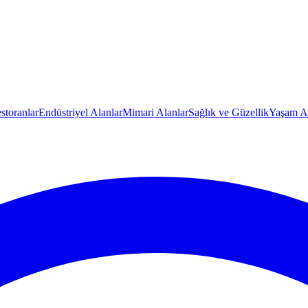
storanlar
Endüstriyel Alanlar
Mimari Alanlar
Sağlık ve Güzellik
Yaşam Al