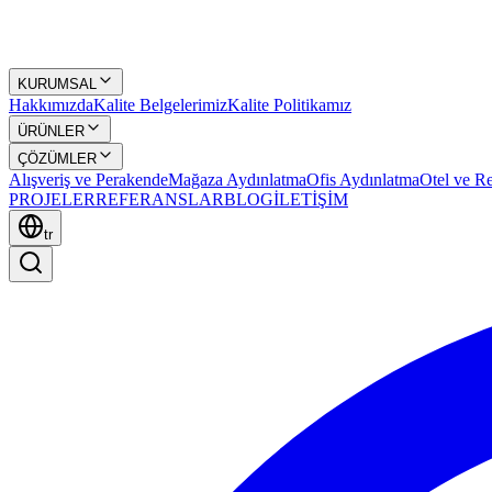
KURUMSAL
Hakkımızda
Kalite Belgelerimiz
Kalite Politikamız
ÜRÜNLER
ÇÖZÜMLER
Alışveriş ve Perakende
Mağaza Aydınlatma
Ofis Aydınlatma
Otel ve Re
PROJELER
REFERANSLAR
BLOG
İLETİŞİM
tr