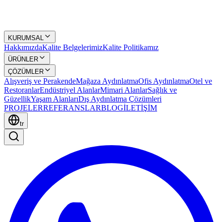
KURUMSAL
Hakkımızda
Kalite Belgelerimiz
Kalite Politikamız
ÜRÜNLER
ÇÖZÜMLER
Alışveriş ve Perakende
Mağaza Aydınlatma
Ofis Aydınlatma
Otel ve
Restoranlar
Endüstriyel Alanlar
Mimari Alanlar
Sağlık ve
Güzellik
Yaşam Alanları
Dış Aydınlatma Çözümleri
PROJELER
REFERANSLAR
BLOG
İLETİŞİM
tr