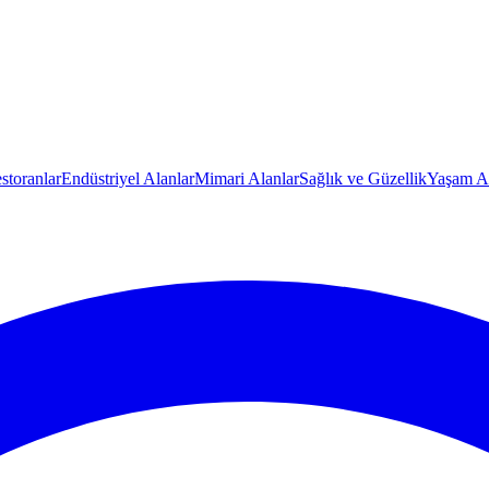
storanlar
Endüstriyel Alanlar
Mimari Alanlar
Sağlık ve Güzellik
Yaşam Al