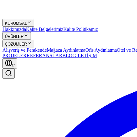
KURUMSAL
Hakkımızda
Kalite Belgelerimiz
Kalite Politikamız
ÜRÜNLER
ÇÖZÜMLER
Alışveriş ve Perakende
Mağaza Aydınlatma
Ofis Aydınlatma
Otel ve Re
PROJELER
REFERANSLAR
BLOG
İLETİŞİM
tr