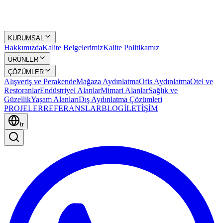
KURUMSAL
Hakkımızda
Kalite Belgelerimiz
Kalite Politikamız
ÜRÜNLER
ÇÖZÜMLER
Alışveriş ve Perakende
Mağaza Aydınlatma
Ofis Aydınlatma
Otel ve
Restoranlar
Endüstriyel Alanlar
Mimari Alanlar
Sağlık ve
Güzellik
Yaşam Alanları
Dış Aydınlatma Çözümleri
PROJELER
REFERANSLAR
BLOG
İLETİŞİM
tr