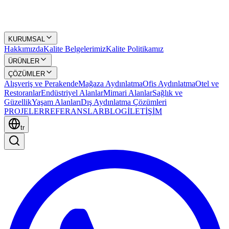
KURUMSAL
Hakkımızda
Kalite Belgelerimiz
Kalite Politikamız
ÜRÜNLER
ÇÖZÜMLER
Alışveriş ve Perakende
Mağaza Aydınlatma
Ofis Aydınlatma
Otel ve
Restoranlar
Endüstriyel Alanlar
Mimari Alanlar
Sağlık ve
Güzellik
Yaşam Alanları
Dış Aydınlatma Çözümleri
PROJELER
REFERANSLAR
BLOG
İLETİŞİM
tr