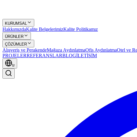
KURUMSAL
Hakkımızda
Kalite Belgelerimiz
Kalite Politikamız
ÜRÜNLER
ÇÖZÜMLER
Alışveriş ve Perakende
Mağaza Aydınlatma
Ofis Aydınlatma
Otel ve Re
PROJELER
REFERANSLAR
BLOG
İLETİŞİM
tr