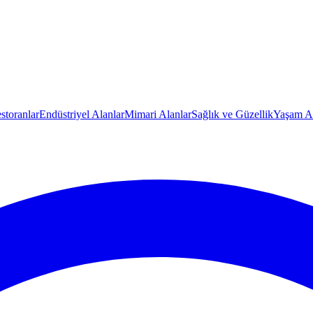
storanlar
Endüstriyel Alanlar
Mimari Alanlar
Sağlık ve Güzellik
Yaşam Al