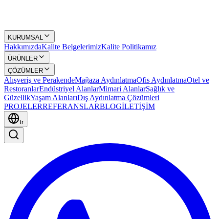
KURUMSAL
Hakkımızda
Kalite Belgelerimiz
Kalite Politikamız
ÜRÜNLER
ÇÖZÜMLER
Alışveriş ve Perakende
Mağaza Aydınlatma
Ofis Aydınlatma
Otel ve
Restoranlar
Endüstriyel Alanlar
Mimari Alanlar
Sağlık ve
Güzellik
Yaşam Alanları
Dış Aydınlatma Çözümleri
PROJELER
REFERANSLAR
BLOG
İLETİŞİM
tr