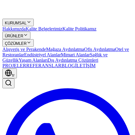
KURUMSAL
Hakkımızda
Kalite Belgelerimiz
Kalite Politikamız
ÜRÜNLER
ÇÖZÜMLER
Alışveriş ve Perakende
Mağaza Aydınlatma
Ofis Aydınlatma
Otel ve
Restoranlar
Endüstriyel Alanlar
Mimari Alanlar
Sağlık ve
Güzellik
Yaşam Alanları
Dış Aydınlatma Çözümleri
PROJELER
REFERANSLAR
BLOG
İLETİŞİM
tr