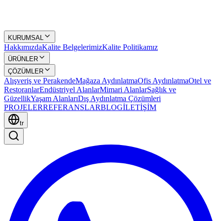
KURUMSAL
Hakkımızda
Kalite Belgelerimiz
Kalite Politikamız
ÜRÜNLER
ÇÖZÜMLER
Alışveriş ve Perakende
Mağaza Aydınlatma
Ofis Aydınlatma
Otel ve
Restoranlar
Endüstriyel Alanlar
Mimari Alanlar
Sağlık ve
Güzellik
Yaşam Alanları
Dış Aydınlatma Çözümleri
PROJELER
REFERANSLAR
BLOG
İLETİŞİM
tr