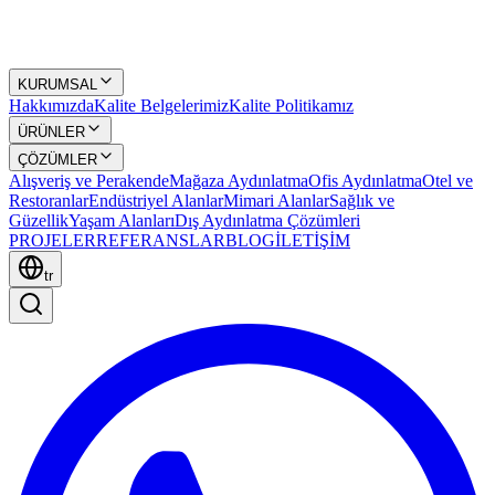
KURUMSAL
Hakkımızda
Kalite Belgelerimiz
Kalite Politikamız
ÜRÜNLER
ÇÖZÜMLER
Alışveriş ve Perakende
Mağaza Aydınlatma
Ofis Aydınlatma
Otel ve
Restoranlar
Endüstriyel Alanlar
Mimari Alanlar
Sağlık ve
Güzellik
Yaşam Alanları
Dış Aydınlatma Çözümleri
PROJELER
REFERANSLAR
BLOG
İLETİŞİM
tr