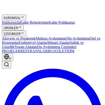
KURUMSAL
Hakkımızda
Kalite Belgelerimiz
Kalite Politikamız
ÜRÜNLER
ÇÖZÜMLER
Alışveriş ve Perakende
Mağaza Aydınlatma
Ofis Aydınlatma
Otel ve
Restoranlar
Endüstriyel Alanlar
Mimari Alanlar
Sağlık ve
Güzellik
Yaşam Alanları
Dış Aydınlatma Çözümleri
PROJELER
REFERANSLAR
BLOG
İLETİŞİM
tr