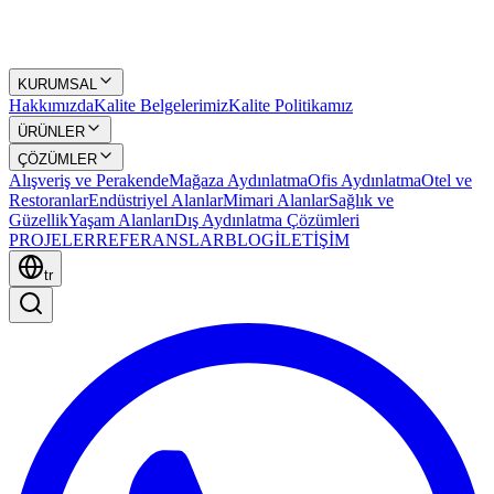
KURUMSAL
Hakkımızda
Kalite Belgelerimiz
Kalite Politikamız
ÜRÜNLER
ÇÖZÜMLER
Alışveriş ve Perakende
Mağaza Aydınlatma
Ofis Aydınlatma
Otel ve
Restoranlar
Endüstriyel Alanlar
Mimari Alanlar
Sağlık ve
Güzellik
Yaşam Alanları
Dış Aydınlatma Çözümleri
PROJELER
REFERANSLAR
BLOG
İLETİŞİM
tr