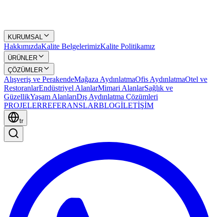
KURUMSAL
Hakkımızda
Kalite Belgelerimiz
Kalite Politikamız
ÜRÜNLER
ÇÖZÜMLER
Alışveriş ve Perakende
Mağaza Aydınlatma
Ofis Aydınlatma
Otel ve
Restoranlar
Endüstriyel Alanlar
Mimari Alanlar
Sağlık ve
Güzellik
Yaşam Alanları
Dış Aydınlatma Çözümleri
PROJELER
REFERANSLAR
BLOG
İLETİŞİM
tr