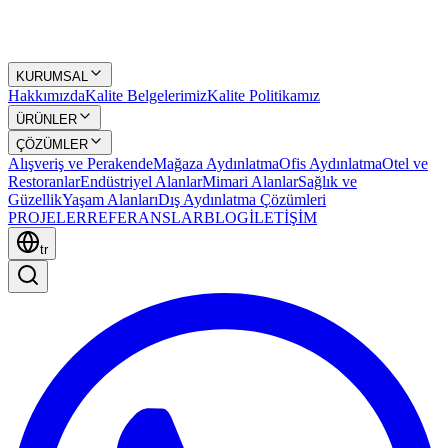
KURUMSAL
Hakkımızda
Kalite Belgelerimiz
Kalite Politikamız
ÜRÜNLER
ÇÖZÜMLER
Alışveriş ve Perakende
Mağaza Aydınlatma
Ofis Aydınlatma
Otel ve
Restoranlar
Endüstriyel Alanlar
Mimari Alanlar
Sağlık ve
Güzellik
Yaşam Alanları
Dış Aydınlatma Çözümleri
PROJELER
REFERANSLAR
BLOG
İLETİŞİM
tr