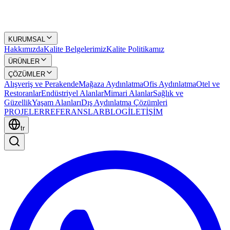
KURUMSAL
Hakkımızda
Kalite Belgelerimiz
Kalite Politikamız
ÜRÜNLER
ÇÖZÜMLER
Alışveriş ve Perakende
Mağaza Aydınlatma
Ofis Aydınlatma
Otel ve
Restoranlar
Endüstriyel Alanlar
Mimari Alanlar
Sağlık ve
Güzellik
Yaşam Alanları
Dış Aydınlatma Çözümleri
PROJELER
REFERANSLAR
BLOG
İLETİŞİM
tr