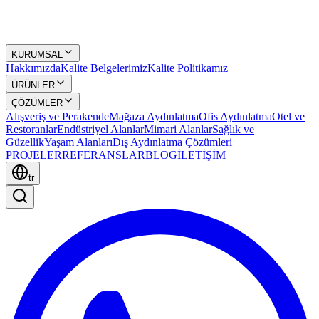
KURUMSAL
Hakkımızda
Kalite Belgelerimiz
Kalite Politikamız
ÜRÜNLER
ÇÖZÜMLER
Alışveriş ve Perakende
Mağaza Aydınlatma
Ofis Aydınlatma
Otel ve
Restoranlar
Endüstriyel Alanlar
Mimari Alanlar
Sağlık ve
Güzellik
Yaşam Alanları
Dış Aydınlatma Çözümleri
PROJELER
REFERANSLAR
BLOG
İLETİŞİM
tr