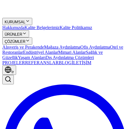
KURUMSAL
Hakkımızda
Kalite Belgelerimiz
Kalite Politikamız
ÜRÜNLER
ÇÖZÜMLER
Alışveriş ve Perakende
Mağaza Aydınlatma
Ofis Aydınlatma
Otel ve
Restoranlar
Endüstriyel Alanlar
Mimari Alanlar
Sağlık ve
Güzellik
Yaşam Alanları
Dış Aydınlatma Çözümleri
PROJELER
REFERANSLAR
BLOG
İLETİŞİM
tr