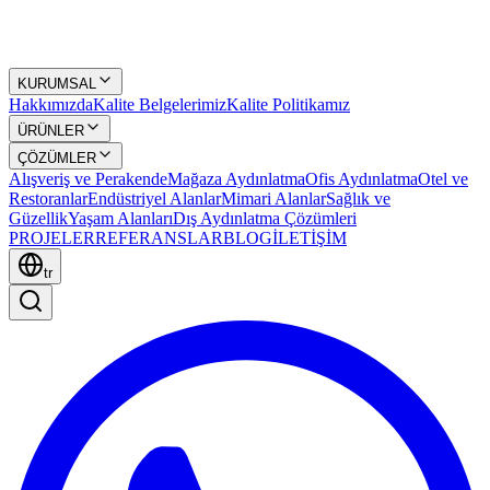
KURUMSAL
Hakkımızda
Kalite Belgelerimiz
Kalite Politikamız
ÜRÜNLER
ÇÖZÜMLER
Alışveriş ve Perakende
Mağaza Aydınlatma
Ofis Aydınlatma
Otel ve
Restoranlar
Endüstriyel Alanlar
Mimari Alanlar
Sağlık ve
Güzellik
Yaşam Alanları
Dış Aydınlatma Çözümleri
PROJELER
REFERANSLAR
BLOG
İLETİŞİM
tr