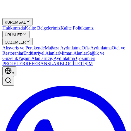
KURUMSAL
Hakkımızda
Kalite Belgelerimiz
Kalite Politikamız
ÜRÜNLER
ÇÖZÜMLER
Alışveriş ve Perakende
Mağaza Aydınlatma
Ofis Aydınlatma
Otel ve
Restoranlar
Endüstriyel Alanlar
Mimari Alanlar
Sağlık ve
Güzellik
Yaşam Alanları
Dış Aydınlatma Çözümleri
PROJELER
REFERANSLAR
BLOG
İLETİŞİM
tr