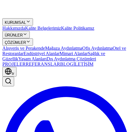
KURUMSAL
Hakkımızda
Kalite Belgelerimiz
Kalite Politikamız
ÜRÜNLER
ÇÖZÜMLER
Alışveriş ve Perakende
Mağaza Aydınlatma
Ofis Aydınlatma
Otel ve
Restoranlar
Endüstriyel Alanlar
Mimari Alanlar
Sağlık ve
Güzellik
Yaşam Alanları
Dış Aydınlatma Çözümleri
PROJELER
REFERANSLAR
BLOG
İLETİŞİM
tr