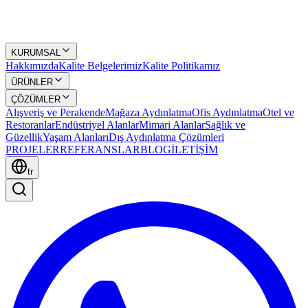
KURUMSAL
Hakkımızda
Kalite Belgelerimiz
Kalite Politikamız
ÜRÜNLER
ÇÖZÜMLER
Alışveriş ve Perakende
Mağaza Aydınlatma
Ofis Aydınlatma
Otel ve
Restoranlar
Endüstriyel Alanlar
Mimari Alanlar
Sağlık ve
Güzellik
Yaşam Alanları
Dış Aydınlatma Çözümleri
PROJELER
REFERANSLAR
BLOG
İLETİŞİM
tr