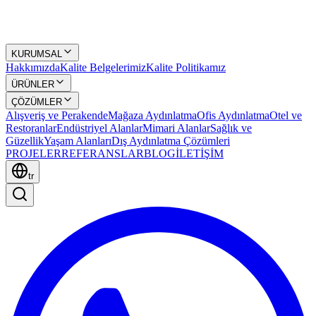
KURUMSAL
Hakkımızda
Kalite Belgelerimiz
Kalite Politikamız
ÜRÜNLER
ÇÖZÜMLER
Alışveriş ve Perakende
Mağaza Aydınlatma
Ofis Aydınlatma
Otel ve
Restoranlar
Endüstriyel Alanlar
Mimari Alanlar
Sağlık ve
Güzellik
Yaşam Alanları
Dış Aydınlatma Çözümleri
PROJELER
REFERANSLAR
BLOG
İLETİŞİM
tr