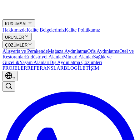
KURUMSAL
Hakkımızda
Kalite Belgelerimiz
Kalite Politikamız
ÜRÜNLER
ÇÖZÜMLER
Alışveriş ve Perakende
Mağaza Aydınlatma
Ofis Aydınlatma
Otel ve
Restoranlar
Endüstriyel Alanlar
Mimari Alanlar
Sağlık ve
Güzellik
Yaşam Alanları
Dış Aydınlatma Çözümleri
PROJELER
REFERANSLAR
BLOG
İLETİŞİM
tr