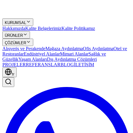
KURUMSAL
Hakkımızda
Kalite Belgelerimiz
Kalite Politikamız
ÜRÜNLER
ÇÖZÜMLER
Alışveriş ve Perakende
Mağaza Aydınlatma
Ofis Aydınlatma
Otel ve
Restoranlar
Endüstriyel Alanlar
Mimari Alanlar
Sağlık ve
Güzellik
Yaşam Alanları
Dış Aydınlatma Çözümleri
PROJELER
REFERANSLAR
BLOG
İLETİŞİM
tr