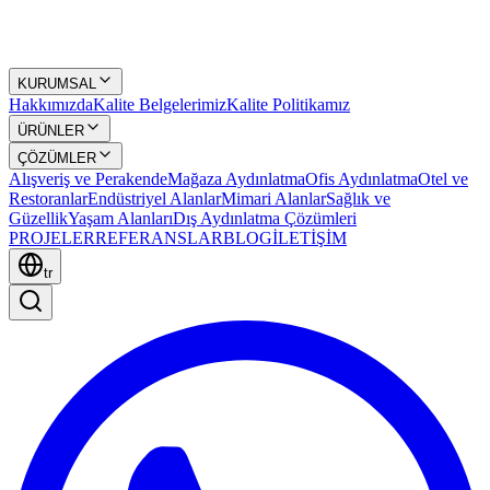
KURUMSAL
Hakkımızda
Kalite Belgelerimiz
Kalite Politikamız
ÜRÜNLER
ÇÖZÜMLER
Alışveriş ve Perakende
Mağaza Aydınlatma
Ofis Aydınlatma
Otel ve
Restoranlar
Endüstriyel Alanlar
Mimari Alanlar
Sağlık ve
Güzellik
Yaşam Alanları
Dış Aydınlatma Çözümleri
PROJELER
REFERANSLAR
BLOG
İLETİŞİM
tr