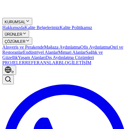
KURUMSAL
Hakkımızda
Kalite Belgelerimiz
Kalite Politikamız
ÜRÜNLER
ÇÖZÜMLER
Alışveriş ve Perakende
Mağaza Aydınlatma
Ofis Aydınlatma
Otel ve
Restoranlar
Endüstriyel Alanlar
Mimari Alanlar
Sağlık ve
Güzellik
Yaşam Alanları
Dış Aydınlatma Çözümleri
PROJELER
REFERANSLAR
BLOG
İLETİŞİM
tr