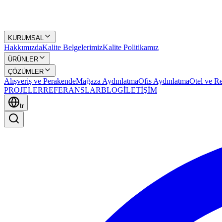
KURUMSAL
Hakkımızda
Kalite Belgelerimiz
Kalite Politikamız
ÜRÜNLER
ÇÖZÜMLER
Alışveriş ve Perakende
Mağaza Aydınlatma
Ofis Aydınlatma
Otel ve Re
PROJELER
REFERANSLAR
BLOG
İLETİŞİM
tr