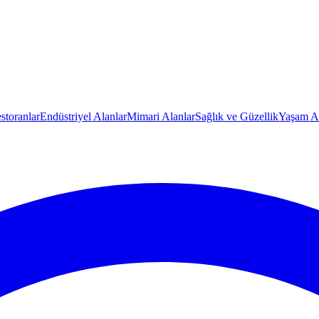
storanlar
Endüstriyel Alanlar
Mimari Alanlar
Sağlık ve Güzellik
Yaşam Al