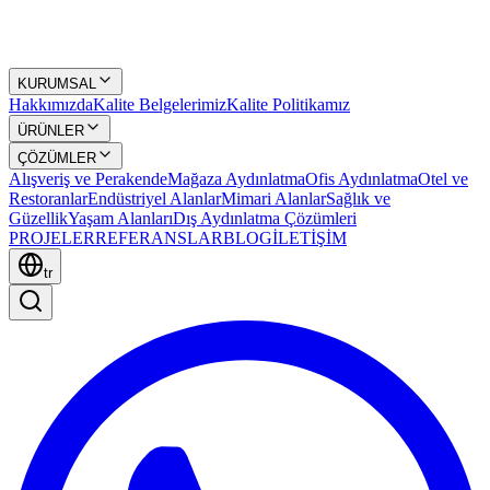
KURUMSAL
Hakkımızda
Kalite Belgelerimiz
Kalite Politikamız
ÜRÜNLER
ÇÖZÜMLER
Alışveriş ve Perakende
Mağaza Aydınlatma
Ofis Aydınlatma
Otel ve
Restoranlar
Endüstriyel Alanlar
Mimari Alanlar
Sağlık ve
Güzellik
Yaşam Alanları
Dış Aydınlatma Çözümleri
PROJELER
REFERANSLAR
BLOG
İLETİŞİM
tr